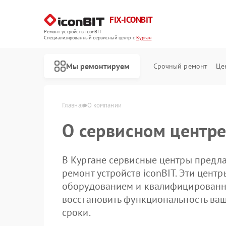
FIX-ICONBIT
Ремонт устройств iconBIT
Специализированный cервисный центр г.
Курган
Мы ремонтируем
Срочный ремонт
Це
Главная
О компании
О сервисном центре
Ремонт электросамокатов iconBIT
В Кургане сервисные центры предл
ремонт устройств iconBIT. Эти цен
оборудованием и квалифицированн
восстановить функциональность ваш
сроки.