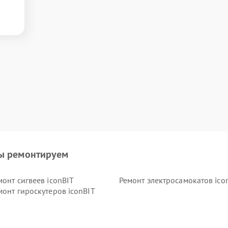
ы ремонтируем
монт сигвеев iconBIT
Ремонт электросамокатов ico
монт гироскутеров iconBIT