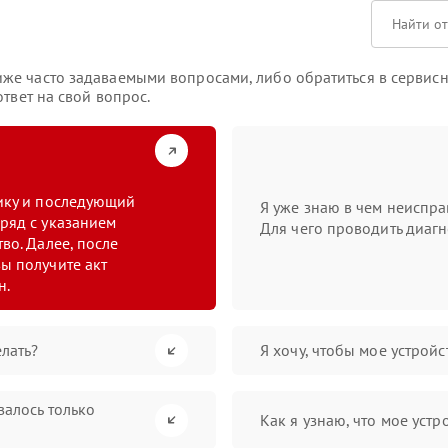
е часто задаваемыми вопросами, либо обратиться в сервисны
твет на свой вопрос.
тику и последующий
Я уже знаю в чем неиспра
ряд с указанием
Для чего проводить диагн
во. Далее, после
ы получите акт
н.
лать?
Я хочу, чтобы мое устрой
валось только
Как я узнаю, что мое устр