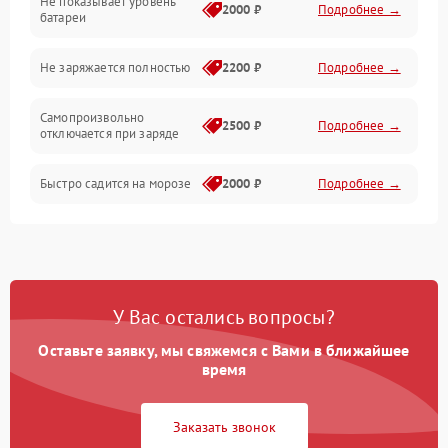
Не показывает уровень
Электроника и управление
2000 ₽
Подробнее →
батареи
Общие поломки
Не заряжается полностью
2200 ₽
Подробнее →
Режим работы
Самопроизвольно
2500 ₽
Подробнее →
отключается при заряде
Проблемы с механикой
Быстро садится на морозе
2000 ₽
Подробнее →
Батарея
Механические повреждения
У Вас остались вопросы?
Оставьте заявку, мы свяжемся с Вами в ближайшее
время
Заказать звонок