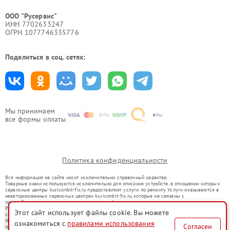
ООО "Русервис"
ИНН 7702633247
ОГРН 1077746335776
Поделиться в соц. сетях:
Мы принимаем
все формы оплаты
Политика конфиденциальности
Вся информация на сайте носит исключительно справочный характер.
Товарные знаки используются исключительно для описания устройств, в отношении которых
сервисные центры kur.iconbit-fix.ru предоставляют услуги по ремонту. Услуги оказываются в
неавторизованных сервисных центрах kur.iconbit-fix.ru, которые не связаны с
правообладателями товарных знаков или их официальными представителями.
Ремонт осуществляется для устройств, уже введенных в гражданский оборот в соответствии
Этот сайт использует файлы cookie. Вы можете
со статьей 1487 ГК РФ.
Использование товарных знаков не преследует цели индивидуализации услуг или введения
ознакомиться с
правилами использования
Согласен
потребителей в заблуждение, а служит для информирования о предоставляемых услугах по