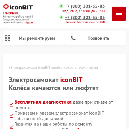
+7 (800) 301-55-83
Ежедневно, с 10:00 до 20:00
FIX-ICONBIT
+7 (800) 301-55-83
Ремонт устройств iconBIT
Специализированный
Звонок бесплатный по РФ
cервисный центр г.
Курган
Мы ремонтируем
Позвонить
ргане
Электросамокат iconBIT колёса качаются или люфтят
Электросамокат
iconBIT
Колёса качаются или люфтят
Бесплатная диагностика
даже при отказе от
ремонта
Привезем и увезем электросамокат iconBIT
собственной доставкой
Гарантия на наши работы по ремонту