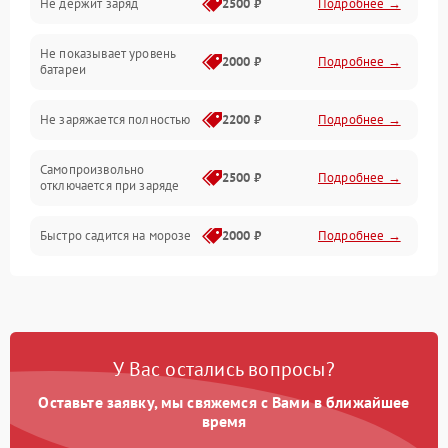
Не держит заряд
2500 ₽
Подробнее →
Подвеска и колеса
Не показывает уровень
Электроника и управление
2000 ₽
Подробнее →
батареи
Общие поломки
Не заряжается полностью
2200 ₽
Подробнее →
Режим работы
Самопроизвольно
2500 ₽
Подробнее →
отключается при заряде
Проблемы с механикой
Быстро садится на морозе
2000 ₽
Подробнее →
Батарея
Механические повреждения
У Вас остались вопросы?
Оставьте заявку, мы свяжемся с Вами в ближайшее
время