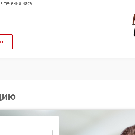
в течении часа
ны
цию