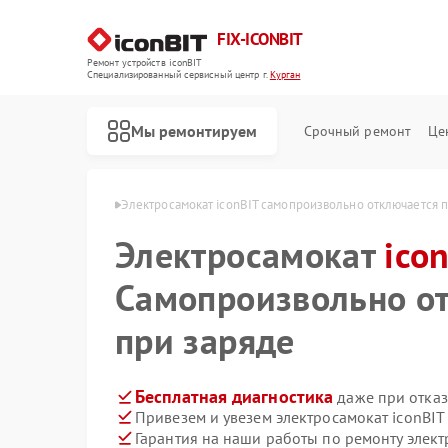
FIX-ICONBIT
Ремонт устройств iconBIT
Специализированный cервисный центр г.
Курган
Мы ремонтируем
Срочный ремонт
Це
в iconBIT в Кургане
Электросамокат iconBIT самопроизвольно отключается 
Электросамокат
ico
Самопроизвольно о
при заряде
Бесплатная диагностика
даже при отказ
Привезем и увезем электросамокат iconBIT
Гарантия на наши работы по ремонту элект