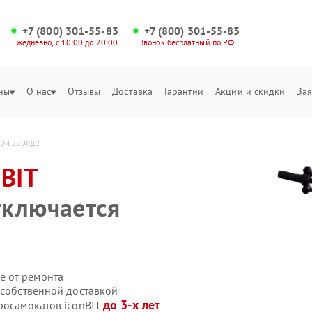
+7 (800) 301-55-83
+7 (800) 301-55-83
Ежедневно, с 10:00 до 20:00
Звонок бесплатный по РФ
ны
О нас
Отзывы
Доставка
Гарантии
Акции и скидки
Зая
при заряде
nBIT
тключается
е от ремонта
 собственной доставкой
до 3-х лет
росамокатов iconBIT