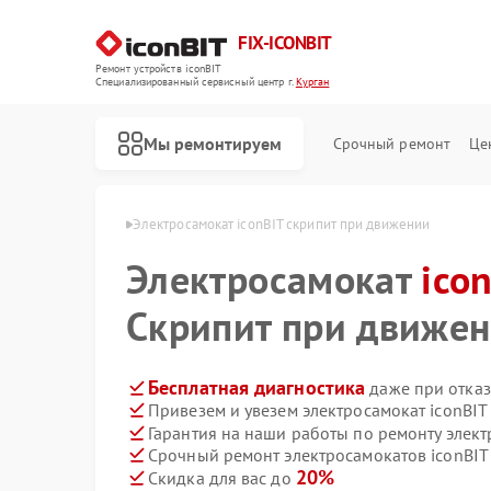
FIX-ICONBIT
Ремонт устройств iconBIT
Специализированный cервисный центр г.
Курган
Мы ремонтируем
Срочный ремонт
Це
в iconBIT в Кургане
Электросамокат iconBIT скрипит при движении
Электросамокат
ico
Скрипит при движе
Бесплатная диагностика
даже при отказ
Привезем и увезем электросамокат iconBIT
Гарантия на наши работы по ремонту элект
Срочный ремонт электросамокатов iconBIT 
20%
Скидка для вас до