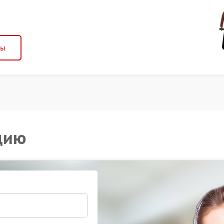
ны
цию