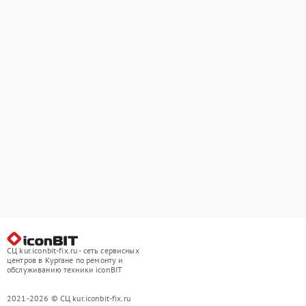
СЦ kur.iconbit-fix.ru - сеть сервисных
центров в Кургане по ремонту и
обслуживанию техники iconBIT
2021-2026 © СЦ kur.iconbit-fix.ru