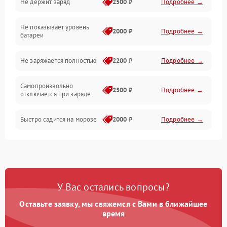
Не держит заряд
2500 ₽
Подробнее →
Подвеска и колеса
Не показывает уровень
Электроника и управление
2000 ₽
Подробнее →
батареи
Общие поломки
Не заряжается полностью
2200 ₽
Подробнее →
Режим работы
Самопроизвольно
2500 ₽
Подробнее →
отключается при заряде
Проблемы с механикой
Быстро садится на морозе
2000 ₽
Подробнее →
Батарея
Механические повреждения
У Вас остались вопросы?
Оставьте заявку, мы свяжемся с Вами в ближайшее
время