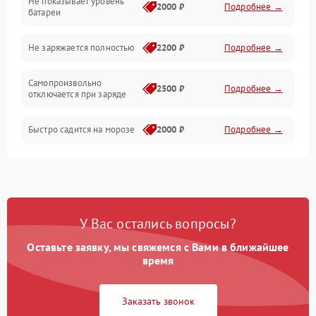
Не показывает уровень
Электроника и управление
2000 ₽
Подробнее →
батареи
Общие поломки
Не заряжается полностью
2200 ₽
Подробнее →
Режим работы
Самопроизвольно
2500 ₽
Подробнее →
отключается при заряде
Проблемы с механикой
Быстро садится на морозе
2000 ₽
Подробнее →
Батарея
Механические повреждения
У Вас остались вопросы?
Оставьте заявку, мы свяжемся с Вами в ближайшее
время
Заказать звонок