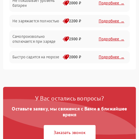
Не показывает уровень
Электроника и управление
2000 ₽
Подробнее →
батареи
Общие поломки
Не заряжается полностью
2200 ₽
Подробнее →
Режим работы
Самопроизвольно
2500 ₽
Подробнее →
отключается при заряде
Проблемы с механикой
Быстро садится на морозе
2000 ₽
Подробнее →
Батарея
Механические повреждения
У Вас остались вопросы?
Оставьте заявку, мы свяжемся с Вами в ближайшее
время
Заказать звонок