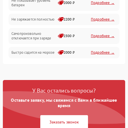
Не показывает уровень
Электроника и управление
2000 ₽
Подробнее →
батареи
Общие поломки
Не заряжается полностью
2200 ₽
Подробнее →
Режим работы
Самопроизвольно
2500 ₽
Подробнее →
отключается при заряде
Проблемы с механикой
Быстро садится на морозе
2000 ₽
Подробнее →
Батарея
Механические повреждения
У Вас остались вопросы?
Оставьте заявку, мы свяжемся с Вами в ближайшее
время
Заказать звонок