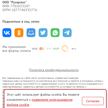
ООО "Русервис"
ИНН 7702633247
ОГРН 1077746335776
Поделиться в соц. сетях:
Мы принимаем
все формы оплаты
Политика конфиденциальности
Вся информация на сайте носит исключительно справочный характер.
Товарные знаки используются исключительно для описания устройств, в отношении которых
сервисные центры kur.iconbit-fix.ru предоставляют услуги по ремонту. Услуги оказываются в
неавторизованных сервисных центрах kur.iconbit-fix.ru, которые не связаны с
правообладателями товарных знаков или их официальными представителями.
Ремонт осуществляется для устройств, уже введенных в гражданский оборот в соответствии
Этот сайт использует файлы cookie. Вы можете
со статьей 1487 ГК РФ.
Использование товарных знаков не преследует цели индивидуализации услуг или введения
ознакомиться с
правилами использования
Согласен
потребителей в заблуждение, а служит для информирования о предоставляемых услугах по
файлов cookie
ремонту техники указанных брендов.
Представленная на сайте информация не является публичной офертой, определяемой