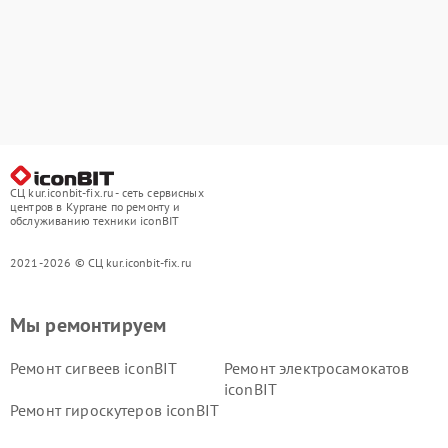
СЦ kur.iconbit-fix.ru - сеть сервисных
центров в Кургане по ремонту и
обслуживанию техники iconBIT
2021-2026 © СЦ kur.iconbit-fix.ru
Мы ремонтируем
Ремонт сигвеев iconBIT
Ремонт электросамокатов
iconBIT
Ремонт гироскутеров iconBIT