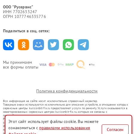
ООО "Русервис"
ИНН 7702633247
ОГРН 1077746335776
Поделиться в соц. сетях:
Мы принимаем
все формы оплаты
Политика конфиденциальности
Вся информация на сайте носит исключительно справочный характер.
Товарные знаки используются исключительно для описания устройств, в отношении которых
сервисные центры kur.iconbit-fix.ru предоставляют услуги по ремонту. Услуги оказываются в
неавторизованных сервисных центрах kur.iconbit-fix.ru, которые не связаны с
правообладателями товарных знаков или их официальными представителями.
Ремонт осуществляется для устройств, уже введенных в гражданский оборот в соответствии
Этот сайт использует файлы cookie. Вы можете
со статьей 1487 ГК РФ.
Использование товарных знаков не преследует цели индивидуализации услуг или введения
ознакомиться с
правилами использования
Согласен
потребителей в заблуждение, а служит для информирования о предоставляемых услугах по
ремонту техники указанных брендов.