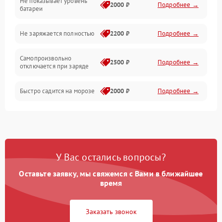
Не показывает уровень
Электроника и управление
2000 ₽
Подробнее →
батареи
Общие поломки
Не заряжается полностью
2200 ₽
Подробнее →
Режим работы
Самопроизвольно
2500 ₽
Подробнее →
отключается при заряде
Проблемы с механикой
Быстро садится на морозе
2000 ₽
Подробнее →
Батарея
Механические повреждения
У Вас остались вопросы?
Оставьте заявку, мы свяжемся с Вами в ближайшее
время
Заказать звонок