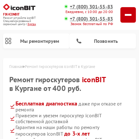
+7 (800) 301-55-83
Ежедневно, с 10:00 до 20:00
FIX-ICONBIT
+7 (800) 301-55-83
Ремонт устройств iconBIT
Специализированный
Звонок бесплатный по РФ
cервисный центр г.
Курган
Мы ремонтируем
Позвонить
Главная
Ремонт гироскутеров iconBIT в Кургане
Ремонт электросамокатов iconBIT
Ремонт гироскутеров
iconBIT
в Кургане от 400 руб.
Бесплатная диагностика
даже при отказе от
ремонта
Привезем и увезем гироскутер iconBIT
собственной доставкой
Гарантия на наши работы по ремонту
до 3-х лет
гироскутеров iconBIT