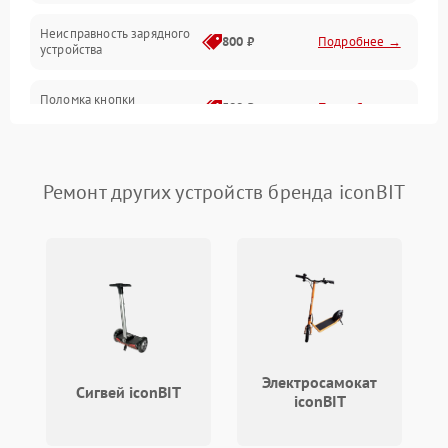
Неисправность зарядного
800 ₽
Подробнее →
устройства
Поломка кнопки
500 ₽
Подробнее →
включения
Неисправность датчиков
750 ₽
Подробнее →
наклона
Ремонт других устройств бренда iconBIT
Поломка разъема для
750 ₽
Подробнее →
зарядки
Повреждение проводов
650 ₽
Подробнее →
Неисправность
500 ₽
Подробнее →
светодиодной подсветки
Электросамокат
Сигвей iconBIT
iconBIT
Неисправность системы
1000 ₽
Подробнее →
балансировки