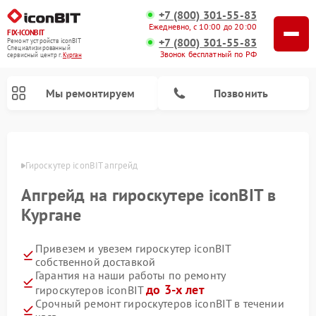
+7 (800) 301-55-83
Ежедневно, с 10:00 до 20:00
FIX-ICONBIT
+7 (800) 301-55-83
Ремонт устройств iconBIT
Специализированный
Звонок бесплатный по РФ
cервисный центр г.
Курган
Мы ремонтируем
Позвонить
Ремонт электросамокатов iconBIT
ргане
Гироскутер iconBIT апгрейд
Апгрейд на гироскутере iconBIT в
Кургане
Привезем и увезем гироскутер iconBIT
собственной доставкой
Гарантия на наши работы по ремонту
до 3-х лет
гироскутеров iconBIT
Срочный ремонт гироскутеров iconBIT в течении