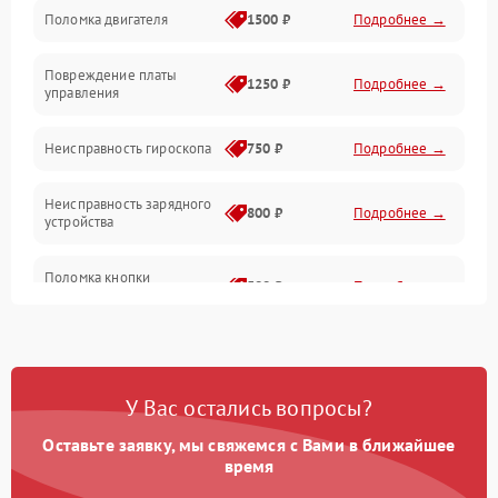
Поломка двигателя
1500 ₽
Подробнее →
Повреждение платы
1250 ₽
Подробнее →
управления
Неисправность гироскопа
750 ₽
Подробнее →
Неисправность зарядного
800 ₽
Подробнее →
устройства
Поломка кнопки
500 ₽
Подробнее →
включения
Неисправность датчиков
750 ₽
Подробнее →
наклона
У Вас остались вопросы?
Поломка разъема для
750 ₽
Подробнее →
зарядки
Оставьте заявку, мы свяжемся с Вами в ближайшее
время
Повреждение проводов
650 ₽
Подробнее →