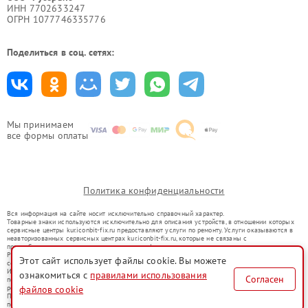
ИНН 7702633247
ОГРН 1077746335776
Поделиться в соц. сетях:
Мы принимаем
все формы оплаты
Политика конфиденциальности
Вся информация на сайте носит исключительно справочный характер.
Товарные знаки используются исключительно для описания устройств, в отношении которых
сервисные центры kur.iconbit-fix.ru предоставляют услуги по ремонту. Услуги оказываются в
неавторизованных сервисных центрах kur.iconbit-fix.ru, которые не связаны с
правообладателями товарных знаков или их официальными представителями.
Ремонт осуществляется для устройств, уже введенных в гражданский оборот в соответствии
Этот сайт использует файлы cookie. Вы можете
со статьей 1487 ГК РФ.
Использование товарных знаков не преследует цели индивидуализации услуг или введения
ознакомиться с
правилами использования
Согласен
потребителей в заблуждение, а служит для информирования о предоставляемых услугах по
файлов cookie
ремонту техники указанных брендов.
Представленная на сайте информация не является публичной офертой, определяемой
положениями Статьи 437(2) Гражданского кодекса РФ