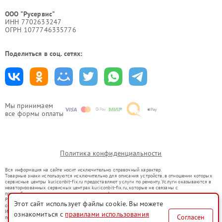
ООО "Русервис"
ИНН 7702633247
ОГРН 1077746335776
Поделиться в соц. сетях:
Мы принимаем
все формы оплаты
Политика конфиденциальности
Вся информация на сайте носит исключительно справочный характер.
Товарные знаки используются исключительно для описания устройств, в отношении которых
сервисные центры kur.iconbit-fix.ru предоставляют услуги по ремонту. Услуги оказываются в
неавторизованных сервисных центрах kur.iconbit-fix.ru, которые не связаны с
правообладателями товарных знаков или их официальными представителями.
Ремонт осуществляется для устройств, уже введенных в гражданский оборот в соответствии
Этот сайт использует файлы cookie. Вы можете
со статьей 1487 ГК РФ.
Использование товарных знаков не преследует цели индивидуализации услуг или введения
ознакомиться с
правилами использования
Согласен
потребителей в заблуждение, а служит для информирования о предоставляемых услугах по