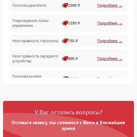
Поломка двигателя
1500 ₽
Подробнее →
Повреждение платы
1250 ₽
Подробнее →
управления
Неисправность гироскопа
750 ₽
Подробнее →
Неисправность зарядного
800 ₽
Подробнее →
устройства
Поломка кнопки
500 ₽
Подробнее →
включения
Неисправность датчиков
750 ₽
Подробнее →
наклона
У Вас остались вопросы?
Поломка разъема для
750 ₽
Подробнее →
зарядки
Оставьте заявку, мы свяжемся с Вами в ближайшее
время
Повреждение проводов
650 ₽
Подробнее →