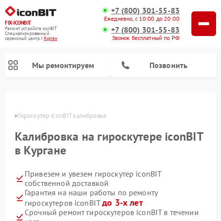
+7 (800) 301-55-83
Ежедневно, с 10:00 до 20:00
FIX-ICONBIT
+7 (800) 301-55-83
Ремонт устройств iconBIT
Специализированный
Звонок бесплатный по РФ
cервисный центр г.
Курган
Мы ремонтируем
Позвонить
Ремонт электросамокатов iconBIT
ргане
Гироскутер iconBIT калибровка
Калибровка на гироскутере iconBIT
в Кургане
Привезем и увезем гироскутер iconBIT
собственной доставкой
Гарантия на наши работы по ремонту
до 3-х лет
гироскутеров iconBIT
Срочный ремонт гироскутеров iconBIT в течении