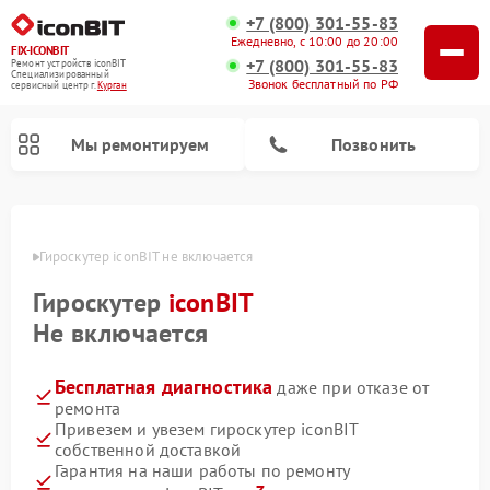
+7 (800) 301-55-83
Ежедневно, с 10:00 до 20:00
FIX-ICONBIT
+7 (800) 301-55-83
Ремонт устройств iconBIT
Специализированный
Звонок бесплатный по РФ
cервисный центр г.
Курган
Мы ремонтируем
Позвонить
Ремонт электросамокатов iconBIT
ргане
Гироскутер iconBIT не включается
Гироскутер
iconBIT
Не включается
Бесплатная диагностика
даже при отказе от
ремонта
Привезем и увезем гироскутер iconBIT
собственной доставкой
Гарантия на наши работы по ремонту