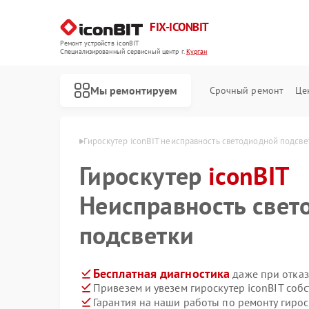
FIX-ICONBIT
Ремонт устройств iconBIT
Специализированный cервисный центр г.
Курган
Мы ремонтируем
Срочный ремонт
Це
в iconBIT в Кургане
Гироскутер iconBIT неисправность светодиодной подсве
Гироскутер
Ремонт электросамокатов iconBIT
iconBIT
Неисправность свет
подсветки
Бесплатная диагностика
даже при отказ
Привезем и увезем гироскутер iconBIT соб
Гарантия на наши работы по ремонту гирос