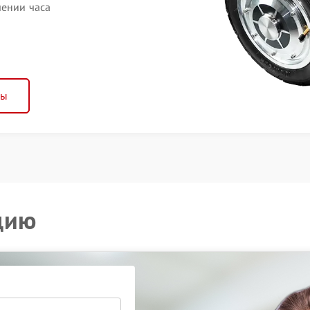
чении часа
ны
цию