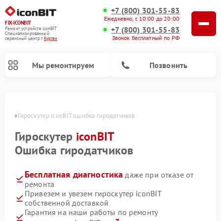
+7 (800) 301-55-83
Ежедневно, с 10:00 до 20:00
FIX-ICONBIT
+7 (800) 301-55-83
Ремонт устройств iconBIT
Специализированный
Звонок бесплатный по РФ
cервисный центр г.
Курган
Мы ремонтируем
Позвонить
Ремонт электросамокатов iconBIT
ргане
Гироскутер iconBIT ошибка гиродатчиков
Гироскутер
iconBIT
Ошибка гиродатчиков
Бесплатная диагностика
даже при отказе от
ремонта
Привезем и увезем гироскутер iconBIT
собственной доставкой
Гарантия на наши работы по ремонту