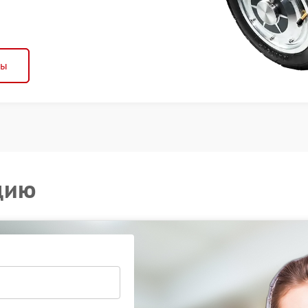
ны
цию