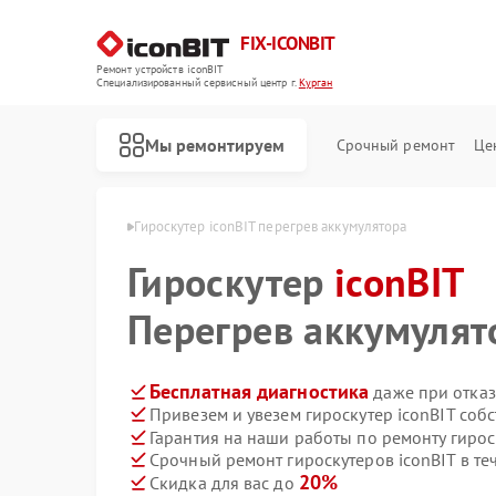
FIX-ICONBIT
Ремонт устройств iconBIT
Специализированный cервисный центр г.
Курган
Мы ремонтируем
Срочный ремонт
Це
в iconBIT в Кургане
Гироскутер iconBIT перегрев аккумулятора
Гироскутер
Ремонт электросамокатов iconBIT
iconBIT
Перегрев аккумулят
Бесплатная диагностика
даже при отказ
Привезем и увезем гироскутер iconBIT соб
Гарантия на наши работы по ремонту гирос
Срочный ремонт гироскутеров iconBIT в те
20%
Скидка для вас до