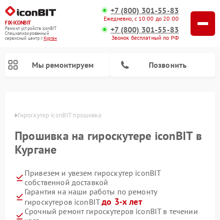
+7 (800) 301-55-83
Ежедневно, с 10:00 до 20:00
FIX-ICONBIT
+7 (800) 301-55-83
Ремонт устройств iconBIT
Специализированный
Звонок бесплатный по РФ
cервисный центр г.
Курган
Мы ремонтируем
Позвонить
Ремонт электросамокатов iconBIT
ргане
Гироскутер iconBIT прошивка
Прошивка на гироскутере iconBIT в
Кургане
Привезем и увезем гироскутер iconBIT
собственной доставкой
Гарантия на наши работы по ремонту
до 3-х лет
гироскутеров iconBIT
Срочный ремонт гироскутеров iconBIT в течении