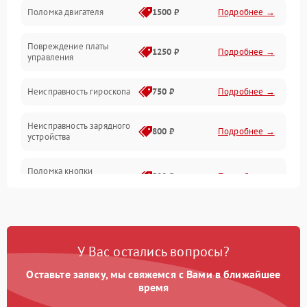
Поломка двигателя
1500 ₽
Подробнее →
Повреждение платы
1250 ₽
Подробнее →
управления
Неисправность гироскопа
750 ₽
Подробнее →
Неисправность зарядного
800 ₽
Подробнее →
устройства
Поломка кнопки
500 ₽
Подробнее →
включения
Неисправность датчиков
750 ₽
Подробнее →
наклона
У Вас остались вопросы?
Поломка разъема для
750 ₽
Подробнее →
зарядки
Оставьте заявку, мы свяжемся с Вами в ближайшее
время
Повреждение проводов
650 ₽
Подробнее →