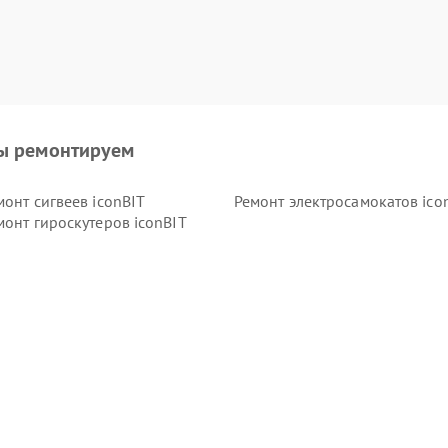
ы ремонтируем
монт сигвеев iconBIT
Ремонт электросамокатов ico
монт гироскутеров iconBIT