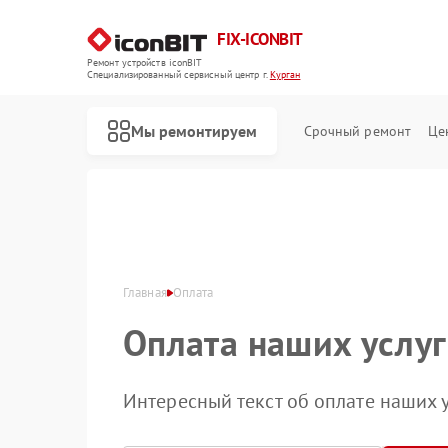
FIX-ICONBIT
Ремонт устройств iconBIT
Специализированный cервисный центр г.
Курган
Мы ремонтируем
Срочный ремонт
Це
Ремонт электросамокатов iconBIT
Главная
Оплата
Оплата наших услуг
Интересный текст об оплате наших у