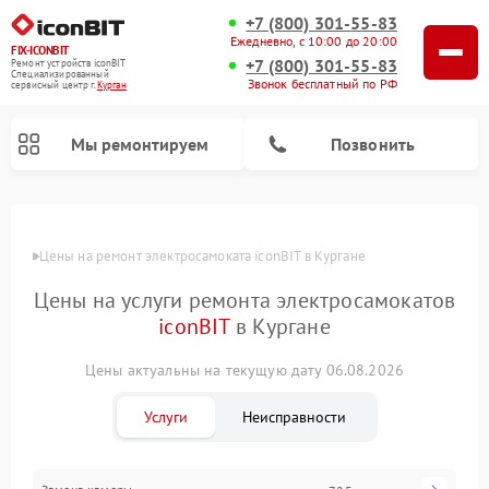
+7 (800) 301-55-83
Ежедневно, с 10:00 до 20:00
FIX-ICONBIT
+7 (800) 301-55-83
Ремонт устройств iconBIT
Специализированный
Звонок бесплатный по РФ
cервисный центр г.
Курган
Мы ремонтируем
Позвонить
Цены
Цены на ремонт электросамоката iconBIT в Кургане
Цены на услуги ремонта электросамокатов
iconBIT
в Кургане
Цены актуальны на текущую дату 06.08.2026
Услуги
Неисправности