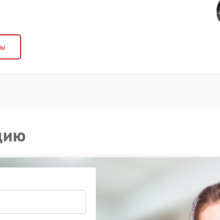
ны
цию