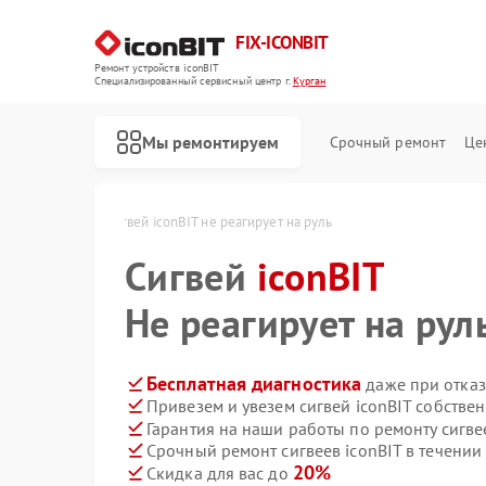
FIX-ICONBIT
Ремонт устройств iconBIT
Специализированный cервисный центр г.
Курган
Мы ремонтируем
Срочный ремонт
Це
conBIT в Кургане
Сигвей iconBIT не реагирует на руль
Сигвей
Ремонт электросамокатов iconBIT
iconBIT
Не реагирует на рул
Бесплатная диагностика
даже при отказ
Привезем и увезем сигвей iconBIT собстве
Гарантия на наши работы по ремонту сигве
Срочный ремонт сигвеев iconBIT в течении
20%
Скидка для вас до