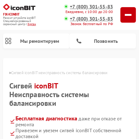
+7 (800) 301-55-83
Ежедневно, с 10:00 до 20:00
FIX-ICONBIT
+7 (800) 301-55-83
Ремонт устройств iconBIT
Специализированный
Звонок бесплатный по РФ
cервисный центр г.
Курган
Мы ремонтируем
Позвонить
Ремонт электросамокатов iconBIT
ргане
Сигвей iconBIT неисправность системы балансировки
Сигвей
iconBIT
Неисправность системы
балансировки
Бесплатная диагностика
даже при отказе от
ремонта
Привезем и увезем сигвей iconBIT собственной
доставкой