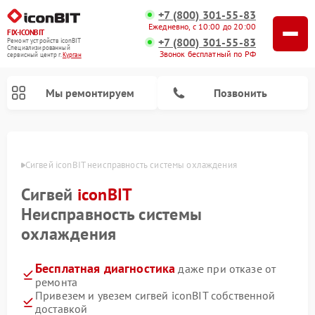
+7 (800) 301-55-83
Ежедневно, с 10:00 до 20:00
FIX-ICONBIT
+7 (800) 301-55-83
Ремонт устройств iconBIT
Специализированный
Звонок бесплатный по РФ
cервисный центр г.
Курган
Мы ремонтируем
Позвонить
Ремонт электросамокатов iconBIT
ргане
Сигвей iconBIT неисправность системы охлаждения
Сигвей
iconBIT
Неисправность системы
охлаждения
Бесплатная диагностика
даже при отказе от
ремонта
Привезем и увезем сигвей iconBIT собственной
доставкой