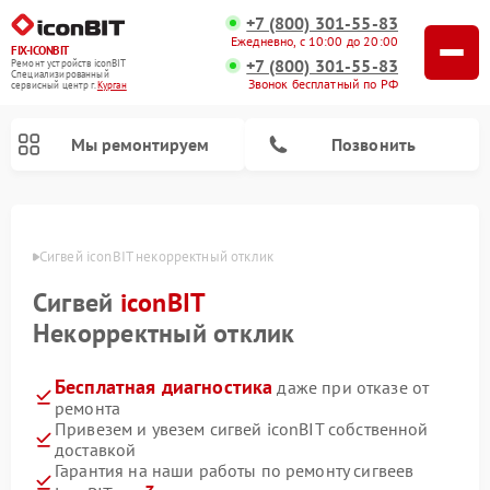
+7 (800) 301-55-83
Ежедневно, с 10:00 до 20:00
FIX-ICONBIT
+7 (800) 301-55-83
Ремонт устройств iconBIT
Специализированный
Звонок бесплатный по РФ
cервисный центр г.
Курган
Мы ремонтируем
Позвонить
Ремонт электросамокатов iconBIT
ргане
Сигвей iconBIT некорректный отклик
Сигвей
iconBIT
Некорректный отклик
Бесплатная диагностика
даже при отказе от
ремонта
Привезем и увезем сигвей iconBIT собственной
доставкой
Гарантия на наши работы по ремонту сигвеев