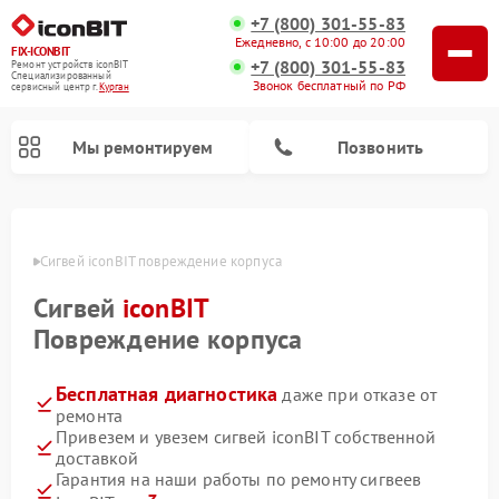
+7 (800) 301-55-83
Ежедневно, с 10:00 до 20:00
FIX-ICONBIT
+7 (800) 301-55-83
Ремонт устройств iconBIT
Специализированный
Звонок бесплатный по РФ
cервисный центр г.
Курган
Мы ремонтируем
Позвонить
Ремонт электросамокатов iconBIT
ргане
Сигвей iconBIT повреждение корпуса
Сигвей
iconBIT
Повреждение корпуса
Бесплатная диагностика
даже при отказе от
ремонта
Привезем и увезем сигвей iconBIT собственной
доставкой
Гарантия на наши работы по ремонту сигвеев