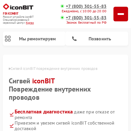
+7 (800) 301-55-83
Ежедневно, с 10:00 до 20:00
FIX-ICONBIT
+7 (800) 301-55-83
Ремонт устройств iconBIT
Специализированный
Звонок бесплатный по РФ
cервисный центр г.
Курган
Мы ремонтируем
Позвонить
Ремонт электросамокатов iconBIT
ргане
Сигвей iconBIT повреждение внутренних проводов
Сигвей
iconBIT
Повреждение внутренних
проводов
Бесплатная диагностика
даже при отказе от
ремонта
Привезем и увезем сигвей iconBIT собственной
доставкой