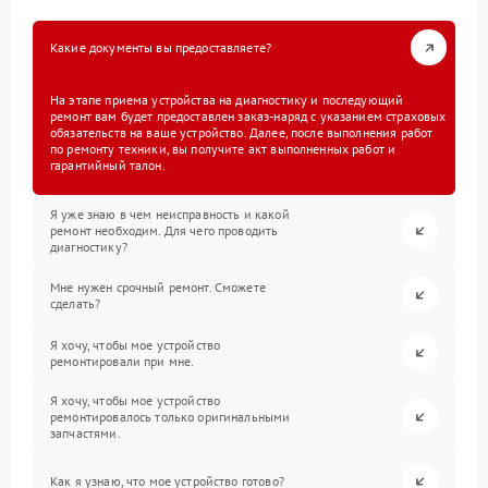
Какие документы вы предоставляете?
На этапе приема устройства на диагностику и последующий
ремонт вам будет предоставлен заказ-наряд с указанием страховых
обязательств на ваше устройство. Далее, после выполнения работ
по ремонту техники, вы получите акт выполненных работ и
гарантийный талон.
Я уже знаю в чем неисправность и какой
ремонт необходим. Для чего проводить
диагностику?
Мне нужен срочный ремонт. Сможете
сделать?
Я хочу, чтобы мое устройство
ремонтировали при мне.
Я хочу, чтобы мое устройство
ремонтировалось только оригинальными
запчастями.
Как я узнаю, что мое устройство готово?