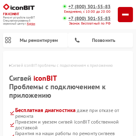
+7 (800) 301-55-83
Ежедневно, с 10:00 до 20:00
FIX-ICONBIT
+7 (800) 301-55-83
Ремонт устройств iconBIT
Специализированный
Звонок бесплатный по РФ
cервисный центр г.
Курган
Мы ремонтируем
Позвонить
ргане
Сигвей iconBIT проблемы с подключением к приложению
Ремонт электросамокатов iconBIT
Сигвей
iconBIT
Проблемы с подключением к
приложению
Бесплатная диагностика
даже при отказе от
ремонта
Привезем и увезем сигвей iconBIT собственной
доставкой
Гарантия на наши работы по ремонту сигвеев