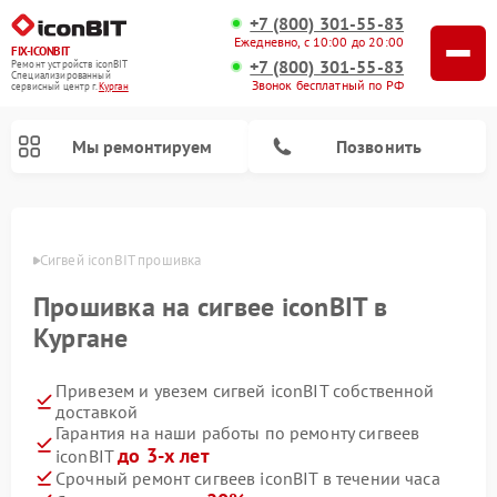
+7 (800) 301-55-83
Ежедневно, с 10:00 до 20:00
FIX-ICONBIT
+7 (800) 301-55-83
Ремонт устройств iconBIT
Специализированный
Звонок бесплатный по РФ
cервисный центр г.
Курган
Мы ремонтируем
Позвонить
Ремонт электросамокатов iconBIT
ргане
Сигвей iconBIT прошивка
Прошивка на сигвее iconBIT в
Кургане
Привезем и увезем сигвей iconBIT собственной
доставкой
Гарантия на наши работы по ремонту сигвеев
до 3-х лет
iconBIT
Срочный ремонт сигвеев iconBIT в течении часа