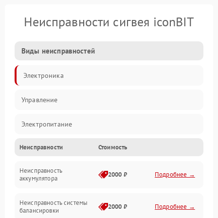
Неисправности сигвея iconBIT
Виды неисправностей
Электроника
Управление
Электропитание
Неисправности
Стоимость
Балансировка
Неисправность
Механические повреждения
2000 ₽
Подробнее →
аккумулятора
Электроника/Механические
Неисправность системы
2000 ₽
Подробнее →
балансировки