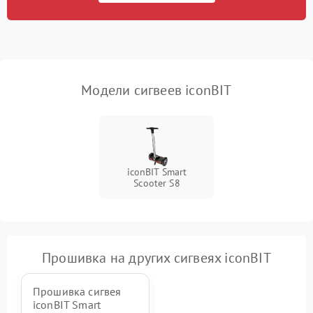
приложению
Неисправность
500 ₽
Подробнее →
индикаторов
Модели сигвеев iconBIT
Повреждение внутренних
500 ₽
Подробнее →
проводов
Неисправность системы
1000 ₽
Подробнее →
охлаждения
iconBIT Smart
Scooter S8
Прошивка на других сигвеях iconBIT
Прошивка сигвея
iconBIT Smart