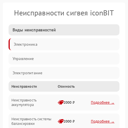
Неисправности сигвея iconBIT
Виды неисправностей
Электроника
Управление
Электропитание
Неисправности
Стоимость
Балансировка
Неисправность
Механические повреждения
2000 ₽
Подробнее →
аккумулятора
Электроника/Механические
Неисправность системы
2000 ₽
Подробнее →
балансировки