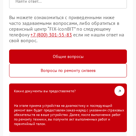
Вы можете ознакомиться с приведенными ниже
часто задаваемыми вопросами, либо обратиться в
сервисный центр “FIX-iconBIT” по следующему
телефону
+7 (800) 301-55-83
если не нашли ответ на
свой вопрос.
Общие вопросы
Вопросы по ремонту сигвеев
Какие документы вы предоставляете?
На этапе приема устройства на диагностику и последующий
ремонт вам будет предоставлен заказ-наряд с указанием страховых
обязательств на ваше устройство. Далее, после выполнения работ
по ремонту техники, вы получите акт выполненных работ и
гарантийный талон.