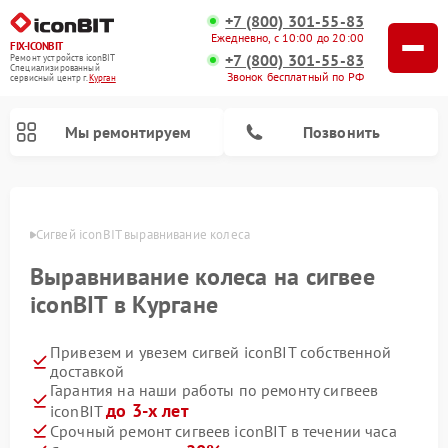
+7 (800) 301-55-83
Ежедневно, с 10:00 до 20:00
FIX-ICONBIT
+7 (800) 301-55-83
Ремонт устройств iconBIT
Специализированный
Звонок бесплатный по РФ
cервисный центр г.
Курган
Мы ремонтируем
Позвонить
Ремонт электросамокатов iconBIT
ргане
Сигвей iconBIT выравнивание колеса
Выравнивание колеса на сигвее
iconBIT в Кургане
Привезем и увезем сигвей iconBIT собственной
доставкой
Гарантия на наши работы по ремонту сигвеев
до 3-х лет
iconBIT
Срочный ремонт сигвеев iconBIT в течении часа