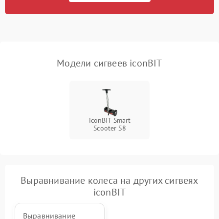
приложению
Неисправность
500 ₽
Подробнее →
индикаторов
Модели сигвеев iconBIT
Повреждение внутренних
500 ₽
Подробнее →
проводов
Неисправность системы
1000 ₽
Подробнее →
охлаждения
iconBIT Smart
Scooter S8
Выравнивание колеса на других сигвеях
iconBIT
Выравнивание