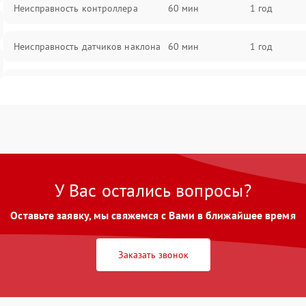
Неисправность контроллера
60 мин
1 год
Неисправность датчиков наклона
60 мин
1 год
Проблемы с пайкой на плате
60 мин
1 год
Неисправность системы
60 мин
1 год
управления
Неисправность разъемов (зарядка,
60 мин
1 год
USB)
У Вас остались вопросы?
Оставьте заявку, мы свяжемся с Вами в ближайшее время
Проблемы с подключением к
60 мин
1 год
приложению
Заказать звонок
Неисправность индикаторов
60 мин
1 год