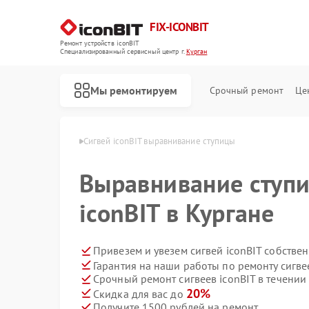
FIX-ICONBIT
Ремонт устройств iconBIT
Специализированный cервисный центр г.
Курган
Мы ремонтируем
Срочный ремонт
Це
ев iconBIT в Кургане
Сигвей iconBIT выравнивание ступицы
Ремонт электросамокатов iconBIT
Выравнивание ступи
iconBIT в Кургане
Привезем и увезем сигвей iconBIT собстве
Гарантия на наши работы по ремонту сигве
Срочный ремонт сигвеев iconBIT в течении
20%
Скидка для вас до
Получите 1500 рублей на ремонт