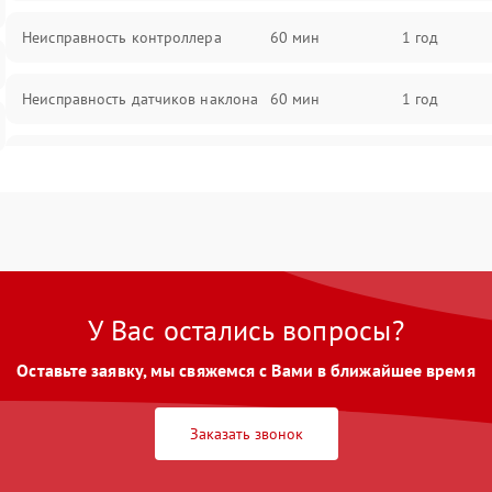
Неисправность контроллера
60 мин
1 год
Неисправность датчиков наклона
60 мин
1 год
Проблемы с пайкой на плате
60 мин
1 год
Неисправность системы
60 мин
1 год
управления
Неисправность разъемов (зарядка,
60 мин
1 год
USB)
У Вас остались вопросы?
Оставьте заявку, мы свяжемся с Вами в ближайшее время
Проблемы с подключением к
60 мин
1 год
приложению
Заказать звонок
Неисправность индикаторов
60 мин
1 год