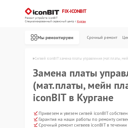
FIX-ICONBIT
Ремонт устройств iconBIT
Специализированный cервисный центр г.
Курган
Мы ремонтируем
Срочный ремонт
Це
ев iconBIT в Кургане
Сигвей iconBIT замена платы управления (мат.платы, ме
Замена платы управ
Ремонт электросамокатов iconBIT
(мат.платы, мейн пл
iconBIT в Кургане
Привезем и увезем сигвей iconBIT собстве
Гарантия на наши работы по ремонту сигве
Срочный ремонт сигвеев iconBIT в течении