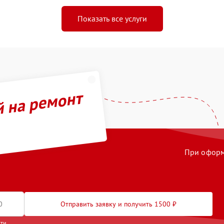
Показать все услуги
й на ремонт
При оформл
Отправить заявку и получить 1500 ₽
сти