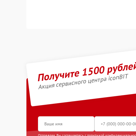
Получите 1500 рубле
Акция сервисного центра iconBIT
Отправляя, Вы соглашаетесь с
политикой конфиденциально